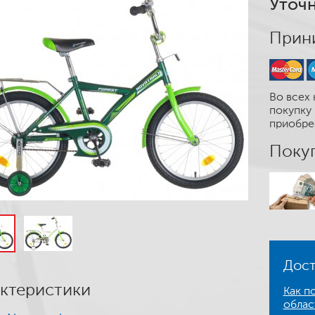
Уточн
Прини
Во всех 
покупку 
приобре
Покуп
Дост
ктеристики
Как по
облас