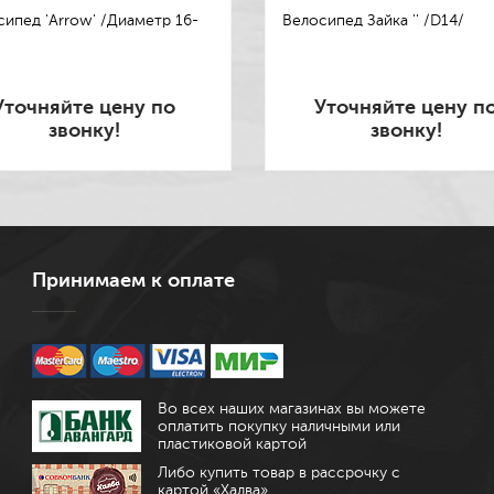
ипед 'Arrow' /Диаметр 16-
Велосипед Зайка '' /D14/
Уточняйте цену по
Уточняйте цену п
звонку!
звонку!
Принимаем к оплате
Во всех наших магазинах вы можете
оплатить покупку наличными или
пластиковой картой
Либо купить товар в рассрочку с
картой «Халва»