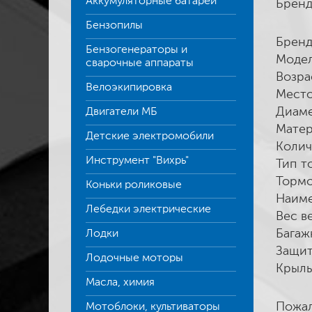
Аккумуляторные батареи
Бренд
Бензопилы
Бренд
Бензогенераторы и
Модел
сварочные аппараты
Возра
Велоэкипировка
Место
Диаме
Двигатели МБ
Матер
Детские электромобили
Колич
Инструмент "Вихрь"
Тип т
Тормо
Коньки роликовые
Наиме
Лебедки электрические
Вес в
Багаж
Лодки
Защит
Лодочные моторы
Крыль
Масла, химия
Пожал
Мотоблоки, культиваторы