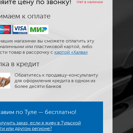
яйте цену по звонку!
Нет в наличии
маем к оплате
наших магазинах вы сможете оплатить эту
наличными или пластиковой картой, либо
сти товар в рассрочку с
картой «Халва»
ка в кредит
Обратитесь к продавцу-консультанту
для оформления кредита в одном из
более десяти банков
авим по Туле — бесплатно!
лучить заказ, если я живу в Тульской
ти или другом регионе?