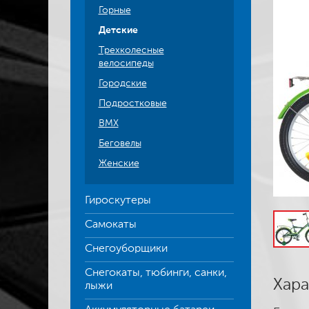
Горные
Детские
Трехколесные
велосипеды
Городские
Подростковые
BMX
Беговелы
Женские
Гироскутеры
Самокаты
Снегоуборщики
Снегокаты, тюбинги, санки,
Хара
лыжи