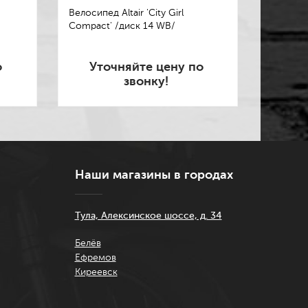
Велосипед Altair 'City Girl
Велосип
Compact' /диск 14 WB/
Диск 18
о
Уточняйте цену по
Ут
звонку!
Наши магазины в городах
Тула, Алексинское шоссе, д. 34
Белёв
Ефремов
Киреевск