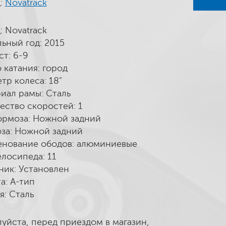
:
Novatrack
: Novatrack
ьный год: 2015
ст: 6-9
 катания: город
тр колеса: 18"
иал рамы: Сталь
ество скоростей: 1
ормоза: Ножной задний
за: Ножной задний
нование ободов: алюминиевые
елосипеда: 11
ник: Установлен
а: А-тип
я: Сталь
уйста, перед приездом в магазин,