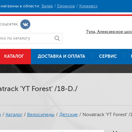
магазины в области:
Белёв
Ефремов
Киреевск
соцсетях:
Тула, Алексинское шос
КАТАЛОГ
ДОСТАВКА И ОПЛАТА
СЕРВИС
track 'YT Forest' /18-D./
я
/
Каталог
/
Велосипеды
/
Детские
/
Novatrack 'YT Forest' /