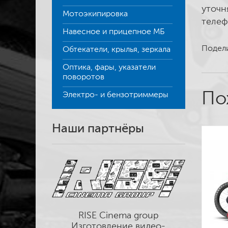
уточн
Мотоэкипировка
телеф
Навесное и прицепное МБ
Подели
Обтекатели, крылья, зеркала
Оптика, фары, указатели
поворотов
По
Электро- и бензотриммеры
Наши партнёры
RISE Cinema group
Изготовление видео-