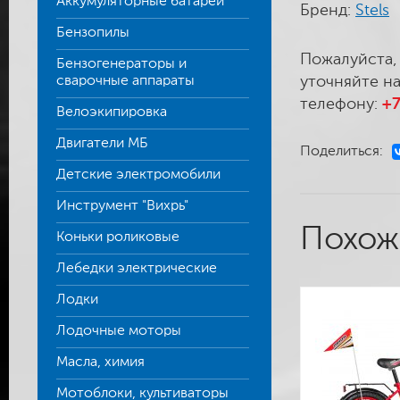
Аккумуляторные батареи
Бренд:
Stels
Бензопилы
Пожалуйста,
Бензогенераторы и
сварочные аппараты
уточняйте на
телефону:
+7
Велоэкипировка
Двигатели МБ
Поделиться:
Детские электромобили
Инструмент "Вихрь"
Похож
Коньки роликовые
Лебедки электрические
Лодки
Лодочные моторы
Масла, химия
Мотоблоки, культиваторы