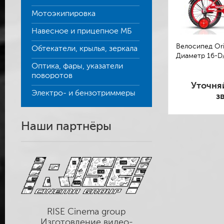
Мотоэкипировка
Навесное и прицепное МБ
Велосипед Orio
Обтекатели, крылья, зеркала
Диаметр 16-D
Оптика, фары, указатели
поворотов
Уточня
Электро- и бензотриммеры
з
Наши партнёры
RISE Cinema group
Изготовление видео-