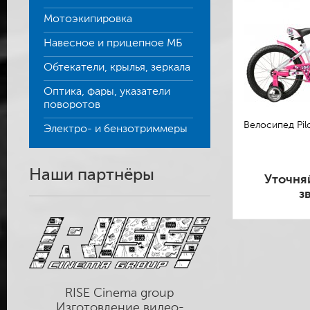
Мотоэкипировка
Навесное и прицепное МБ
Обтекатели, крылья, зеркала
Оптика, фары, указатели
поворотов
Велосипед Pilo
Электро- и бензотриммеры
Наши партнёры
Уточня
з
RISE Cinema group
Изготовление видео-