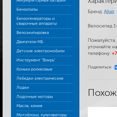
Характер
Аккумуляторные батареи
Бензопилы
Бренд:
Altair
Бензогенераторы и
сварочные аппараты
Велосипед 14"
Велоэкипировка
Пожалуйста,
Двигатели МБ
уточняйте на
Детские электромобили
телефону:
+7
Инструмент "Вихрь"
Поделиться:
Коньки роликовые
Лебедки электрические
Лодки
Похож
Лодочные моторы
Масла, химия
Мотоблоки, культиваторы