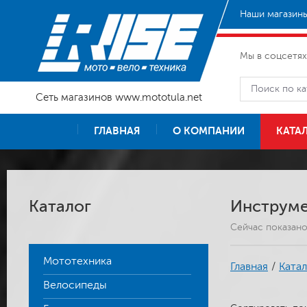
Наши магазины
Мы в соцсетях
Сеть магазинов www.mototula.net
ГЛАВНАЯ
О КОМПАНИИ
КАТА
Каталог
Инструме
Сейчас показан
Мототехника
Главная
/
Катал
Велосипеды