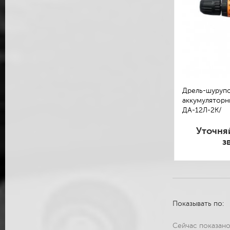
Дрель-шуруп
аккумуляторны
ДА-12Л-2К/
Уточня
з
Показывать по:
Сейчас показан