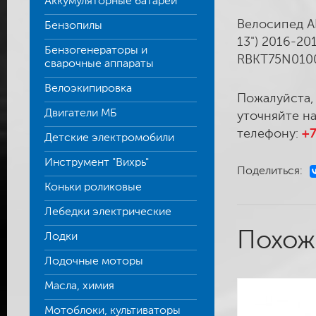
Аккумуляторные батареи
Велосипед AL
Бензопилы
13") 2016-20
Бензогенераторы и
RBKT75N010
сварочные аппараты
Велоэкипировка
Пожалуйста,
Двигатели МБ
уточняйте на
телефону:
+7
Детские электромобили
Инструмент "Вихрь"
Поделиться:
Коньки роликовые
Лебедки электрические
Похож
Лодки
Лодочные моторы
Масла, химия
Мотоблоки, культиваторы