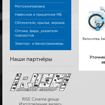
Мотоэкипировка
Навесное и прицепное МБ
Обтекатели, крылья, зеркала
Оптика, фары, указатели
поворотов
Велосипед Зай
Электро- и бензотриммеры
Уточня
Наши партнёры
з
RISE Cinema group
Изготовление видео-