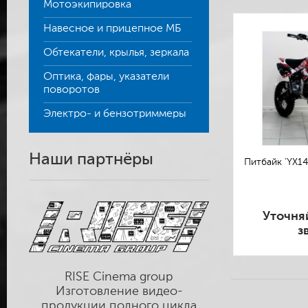
Мотоэкипировка
Навесное и прицепное МБ
Обтекатели, крылья, зеркала
Оптика, фары, указатели
поворотов
Электро- и бензотриммеры
Наши партнёры
Питбайк 'YX1
Уточня
з
RISE Cinema group
Изготовление видео-
продукции полного цикла