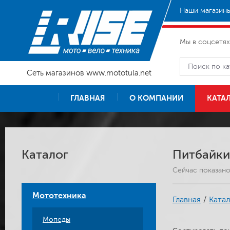
Наши магазины
Мы в соцсетях
Сеть магазинов www.mototula.net
ГЛАВНАЯ
О КОМПАНИИ
КАТА
Каталог
Питбайки
Сейчас показан
Мототехника
Главная
/
Катал
Мопеды