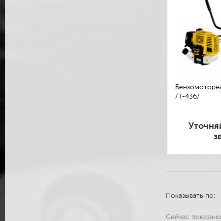
Бензомоторна
/T-436/
Уточня
з
Показывать по:
Сейчас показан