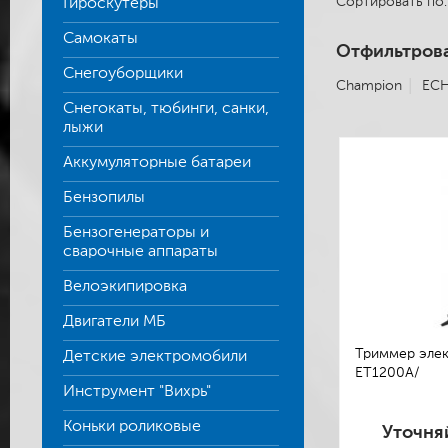
Сортировать п
Гироскутеры
Самокаты
Отфильтрова
Снегоуборщики
Champion
EC
Снегокаты, тюбинги, санки,
лыжи
Аккумуляторные батареи
Бензопилы
Бензогенераторы и
сварочные аппараты
Велоэкипировка
Двигатели МБ
Триммер элект
Детские электромобили
ЕТ1200А/
Инструмент "Вихрь"
Коньки роликовые
Уточня