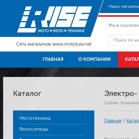
Наши магазины
Мы в соцсетях
Сеть магазинов www.mototula.net
ГЛАВНАЯ
О КОМПАНИИ
КАТА
Каталог
Электро-
Сейчас показан
Мототехника
Главная
/
Катал
Велосипеды