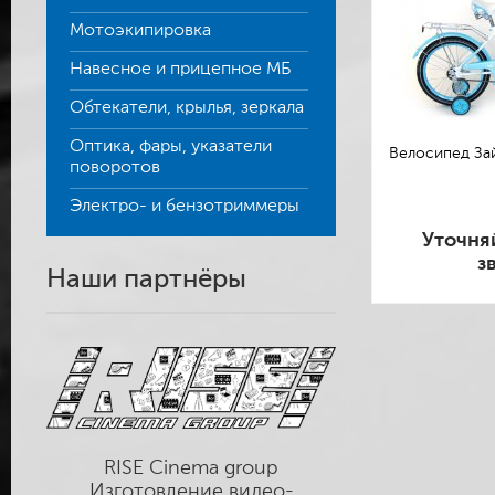
Мотоэкипировка
Навесное и прицепное МБ
Обтекатели, крылья, зеркала
Оптика, фары, указатели
Велосипед Зай
поворотов
Электро- и бензотриммеры
Уточня
з
Наши партнёры
RISE Cinema group
Изготовление видео-