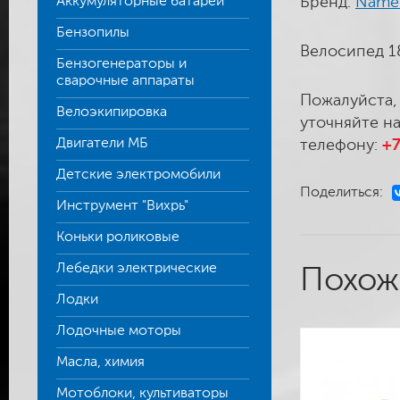
Аккумуляторные батареи
Бренд:
Namel
Бензопилы
Велосипед 1
Бензогенераторы и
сварочные аппараты
Пожалуйста,
Велоэкипировка
уточняйте на
Двигатели МБ
телефону:
+7
Детские электромобили
Поделиться:
Инструмент "Вихрь"
Коньки роликовые
Лебедки электрические
Похож
Лодки
Лодочные моторы
Масла, химия
Мотоблоки, культиваторы