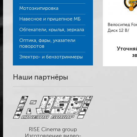
Мотоэкипировка
Навесное и прицепное МБ
Велосипед For
Обтекатели, крылья, зеркала
Диск 12 B/
Оптика, фары, указатели
поворотов
Уточня
з
Электро- и бензотриммеры
Наши партнёры
RISE Cinema group
Изготовление видео-