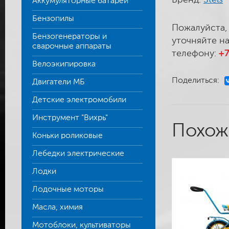
Бренд:
Stels
Аккумуляторные батареи
Бензопилы
Пожалуйста,
Бензогенераторы и
уточняйте на
сварочные аппараты
телефону:
+7
Велоэкипировка
Поделиться:
Двигатели МБ
Детские электромобили
Инструмент "Вихрь"
Похож
Коньки роликовые
Лебедки электрические
Лодки
Лодочные моторы
Масла, химия
Мотоблоки, культиваторы