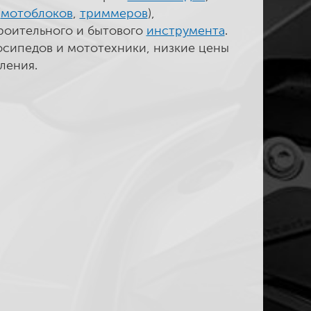
(
мотоблоков
,
триммеров
),
троительного и бытового
инструмента
.
осипедов и мототехники, низкие цены
ления.