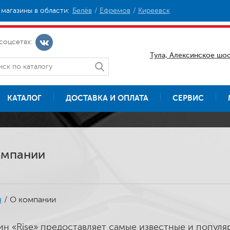
магазины в области:
Белёв
Ефремов
Киреевск
соцсетях:
Тула, Алексинское шос
КАТАЛОГ
ДОСТАВКА И ОПЛАТА
СЕРВИС
омпании
я
/
О компании
ин «Rise» предоставляет самые известные и попул