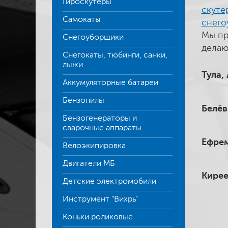
Гироскутеры
скуте
Самокаты
снего
Мы пр
Снегоуборщики
делаю
Снегокаты, тюбинги, санки,
лыжи
Тула,
Аккумуляторные батареи
Бензопилы
Белёв
Бензогенераторы и
сварочные аппараты
Ефрем
Велоэкипировка
Двигатели МБ
Кирее
Детские электромобили
Инструмент "Вихрь"
Коньки роликовые