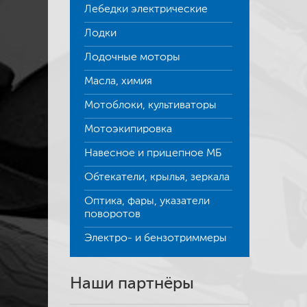
Лебедки электрические
Лодки
Лодочные моторы
Масла, химия
Мотоблоки, культиваторы
Мотоэкипировка
Навесное и прицепное МБ
Обтекатели, крылья, зеркала
Оптика, фары, указатели
поворотов
Электро- и бензотриммеры
Наши партнёры