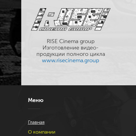
RISE Cinema group
Изготовление видео-
продукции полного цикла
www.risecinema.group
Меню
Главная
О компании