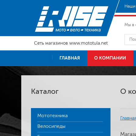
Наши 
Мы в 
Сеть магазинов www.mototula.net
ГЛАВНАЯ
О КОМПАНИИ
Каталог
О к
Мототехника
Главна
Велосипеды
Магаз