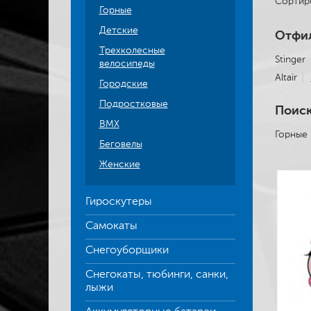
Сортир
Горные
Детские
Отфил
Трехколесные
Stinger
велосипеды
Altair
Городские
Подростковые
Поиск
BMX
Горные
Беговелы
Женские
Гироскутеры
Самокаты
Снегоуборщики
Снегокаты, тюбинги, санки,
лыжи