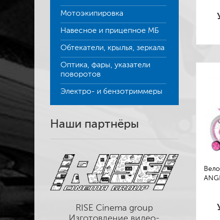
Мотоэкипировка
Навесное и прицепное МБ
Обтекатели, крылья, зеркала
Оптика, фары, указатели
поворотов
Электро- и бензотриммеры
Наши партнёры
Вело
ANGE
RISE Cinema group
Изготовление видео-