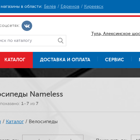
магазины в области:
Белёв
Ефремов
Киреевск
соцсетях:
Тула, Алексинское шос
КАТАЛОГ
ДОСТАВКА И ОПЛАТА
СЕРВИС
осипеды Nameless
показано:
1–7
из
7
я
/
Каталог
/
Велосипеды