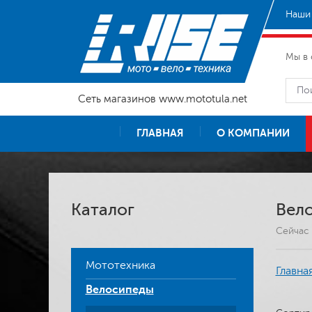
Наши 
Мы в 
Сеть магазинов www.mototula.net
ГЛАВНАЯ
О КОМПАНИИ
Каталог
Вел
Сейчас 
Мототехника
Главна
Велосипеды