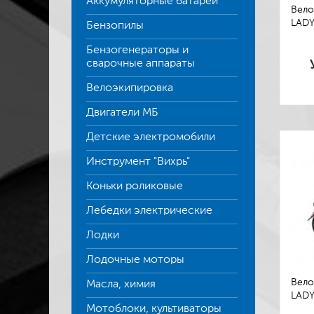
Аккумуляторные батареи
Вело
LADY
Бензопилы
Бензогенераторы и
сварочные аппараты
Велоэкипировка
Двигатели МБ
Детские электромобили
Инструмент "Вихрь"
Коньки роликовые
Лебедки электрические
Лодки
Лодочные моторы
Вело
Масла, химия
LADY
Мотоблоки, культиваторы