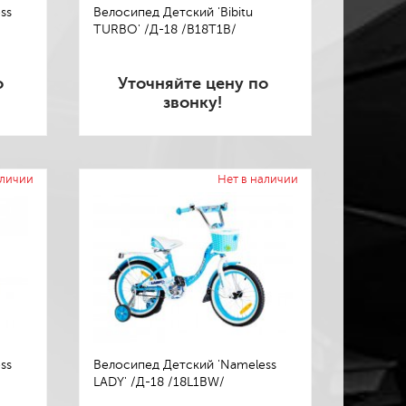
ss
Велосипед Детский 'Bibitu
TURBO' /Д-18 /B18T1B/
о
Уточняйте цену по
звонку!
аличии
Нет в наличии
ss
Велосипед Детский 'Nameless
LADY' /Д-18 /18L1BW/