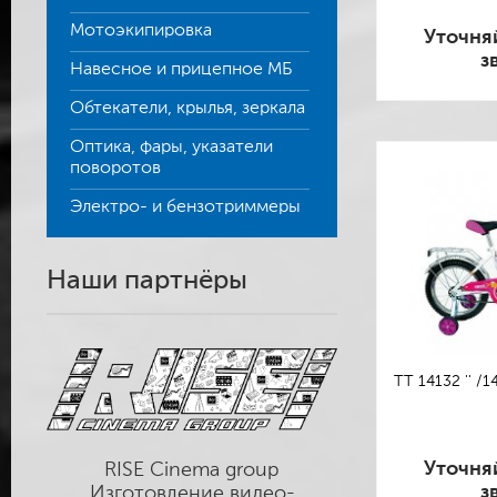
Мотоэкипировка
Уточня
з
Навесное и прицепное МБ
Обтекатели, крылья, зеркала
Оптика, фары, указатели
поворотов
Электро- и бензотриммеры
Наши партнёры
TT 14132 '' /1
Уточня
RISE Cinema group
з
Изготовление видео-