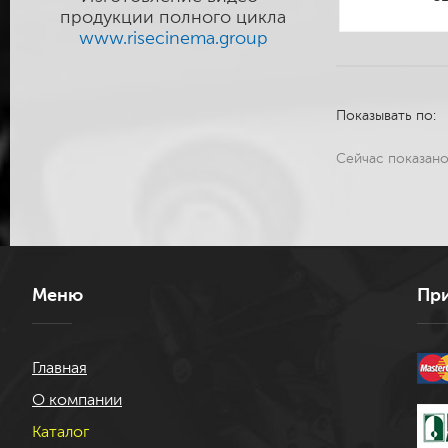
продукции полного цикла
www.risecinema.group
Показывать по:
Сейчас показан
Меню
При
Главная
О компании
Каталог