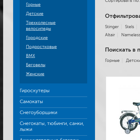
Сортировать п
Горные
Детские
Отфильтрова
Трехколесные
Stinger
Stels
велосипеды
Altair
Nameles
Городские
Подростковые
Поискать в 
BMX
Горные
Детск
Беговелы
Женские
Гироскутеры
Самокаты
Снегоуборщики
Снегокаты, тюбинги, санки,
лыжи