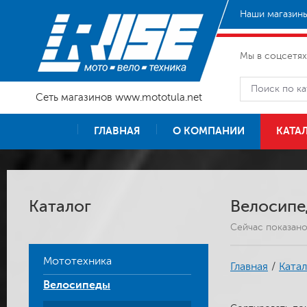
Наши магазины
Мы в соцсетях
Сеть магазинов www.mototula.net
ГЛАВНАЯ
О КОМПАНИИ
КАТА
Каталог
Велосипе
Сейчас показан
Мототехника
Главная
/
Катал
Велосипеды