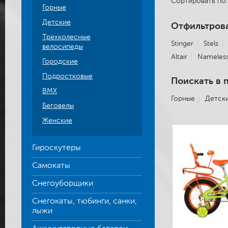
Сортировать п
Горные
Детские
Отфильтрова
Трехколесные
Stinger
Stels
велосипеды
Altair
Nameles
Городские
Подростковые
Поискать в 
BMX
Горные
Детск
Беговелы
Женские
Гироскутеры
Самокаты
Снегоуборщики
Снегокаты, тюбинги, санки,
лыжи