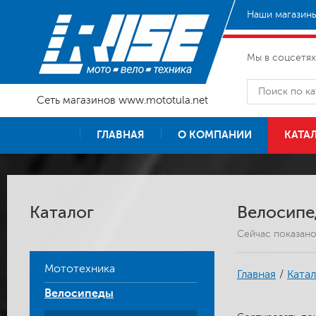
Наши магазины
Мы в соцсетях
Сеть магазинов www.mototula.net
ГЛАВНАЯ
О КОМПАНИИ
КАТА
Каталог
Велосипе
Сейчас показан
Мототехника
Главная
/
Катал
Велосипеды