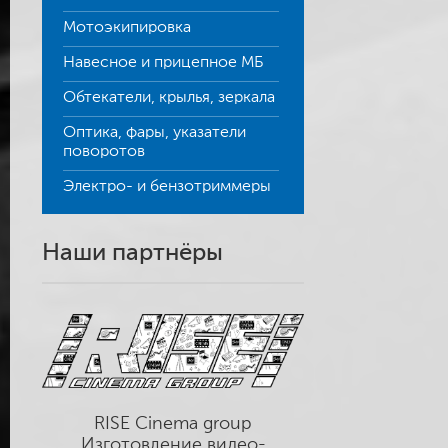
Мотоэкипировка
Навесное и прицепное МБ
Обтекатели, крылья, зеркала
Оптика, фары, указатели
поворотов
Электро- и бензотриммеры
Наши партнёры
RISE Cinema group
Изготовление видео-