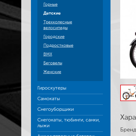
Горные
Детские
Трехколесные
велосипеды
Городские
Подростковые
BMX
Беговелы
Женские
Гироскутеры
Самокаты
Снегоуборщики
Хара
Снегокаты, тюбинги, санки,
лыжи
Бренд