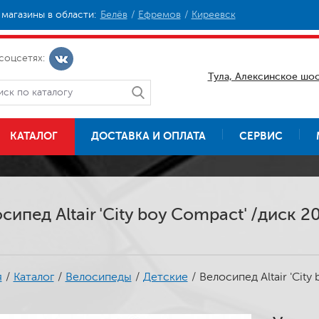
магазины в области:
Белёв
Ефремов
Киреевск
соцсетях:
Тула, Алексинское шос
КАТАЛОГ
ДОСТАВКА И ОПЛАТА
СЕРВИС
сипед Altair 'City boy Compact' /диск 
я
/
Каталог
/
Велосипеды
/
Детские
/
Велосипед Altair 'Cit