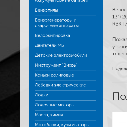
Аккумуляторные батареи
Велос
Бензопилы
13") 
Бензогенераторы и
RBKT7
сварочные аппараты
Велоэкипировка
Пожал
Двигатели МБ
уточн
телеф
Детские электромобили
Инструмент "Вихрь"
Подели
Коньки роликовые
Лебедки электрические
По
Лодки
Лодочные моторы
Масла, химия
Мотоблоки, культиваторы