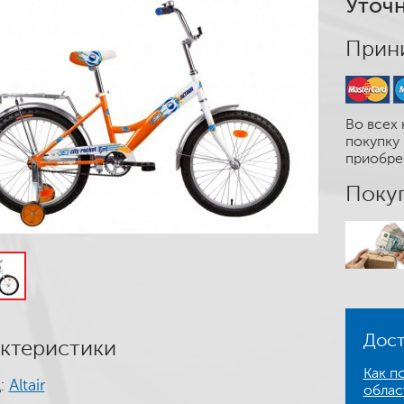
Уточн
Прини
Во всех 
покупку 
приобре
Покуп
Дост
ктеристики
Как по
:
Altair
облас