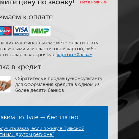
яйте цену по звонку!
Нет в наличии
маем к оплате
наших магазинах вы сможете оплатить эту
наличными или пластиковой картой, либо
сти товар в рассрочку с
картой «Халва»
ка в кредит
Обратитесь к продавцу-консультанту
для оформления кредита в одном из
более десяти банков
авим по Туле — бесплатно!
лучить заказ, если я живу в Тульской
ти или другом регионе?