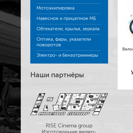
Мотоэкипировка
Навесное и прицепное МБ
Обтекатели, крылья, зеркала
Оптика, фары, указатели
поворотов
Велос
Электро- и бензотриммеры
Наши партнёры
RISE Cinema group
Изготовление видео-