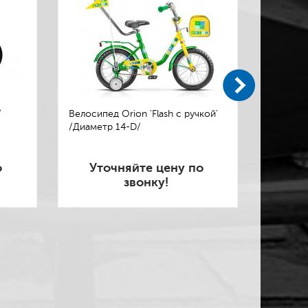
/
Велосипед Orion 'Flash с ручкой'
Велосипе
/Диаметр 14-D/
о
Уточняйте цену по
Ут
звонку!