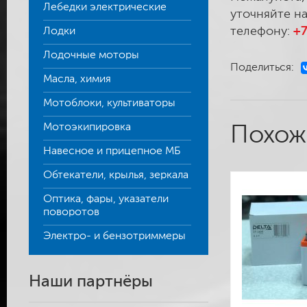
Лебедки электрические
уточняйте на
телефону:
+7
Лодки
Лодочные моторы
Поделиться:
Масла, химия
Мотоблоки, культиваторы
Мотоэкипировка
Похож
Навесное и прицепное МБ
Обтекатели, крылья, зеркала
Оптика, фары, указатели
поворотов
Электро- и бензотриммеры
Наши партнёры