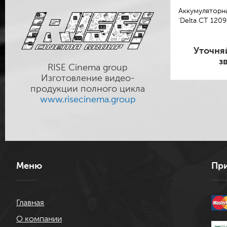
Аккумуляторна
'Delta СТ 1209
Уточня
з
RISE Cinema group
Изготовление видео-
продукции полного цикла
www.risecinema.group
Меню
При
Главная
О компании