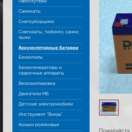
Гироскутеры
Самокаты
Снегоуборщики
Снегокаты, тюбинги, санки,
лыжи
Аккумуляторные батареи
Бензопилы
Бензогенераторы и
сварочные аппараты
Велоэкипировка
Двигатели МБ
Детские электромобили
Инструмент "Вихрь"
Коньки роликовые
Пожалуйста,