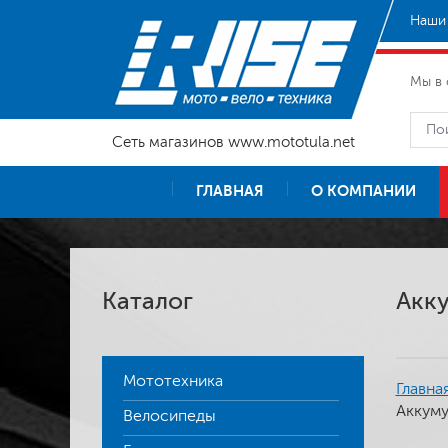
Наши 
Мы в 
Сеть магазинов www.mototula.net
ГЛАВНАЯ
О КОМПАНИИ
Каталог
Акку
Мототехника
Главна
Аккумул
Велосипеды