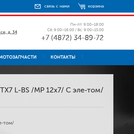
связь с нами
корзина
Пн-пт: 9:00–18:00
Сб: 9:00–16:00 / Вс: 9:00–15:00
се, д. 34
+7 (4872) 34-89-72
МОТОЗАПЧАСТИ
КОНТАКТЫ
YTX7 L-BS /MP 12x7/ С эле-том/
ле-том/