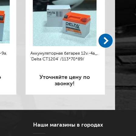
-9а.
Аккумуляторная батарея 12v.-4а_.
Аккумул
'Delta СТ1204' /113*70*89/
'DELTA D
о
Уточняйте цену по
Ут
звонку!
Наши магазины в городах