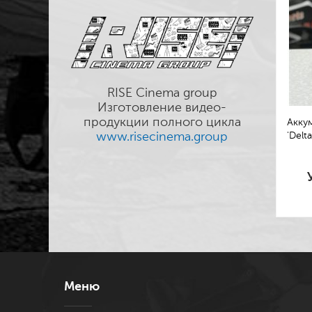
RISE Cinema group
Изготовление видео-
продукции полного цикла
Аккум
www.risecinema.group
'Delt
Меню