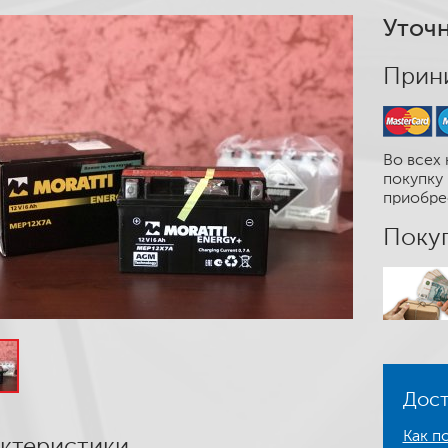
Уточн
Прини
Во всех 
покупку 
приобре
Покуп
Дост
Как по
ктеристики