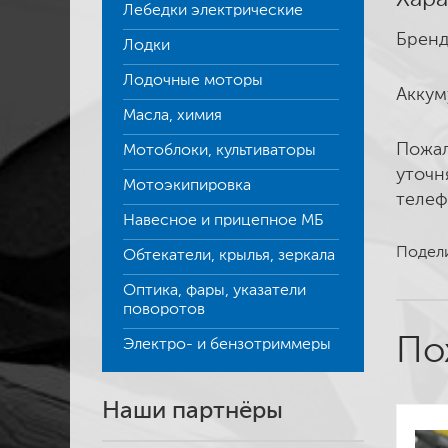
Лебедки электрические
Бренд
Лодки
Лодочные моторы
Аккум
Масла, химия
Пожал
Мотоблоки, культиваторы
уточн
Мотоэкипировка
телеф
Навесное и прицепное МБ
Подели
Обтекатели, крылья, зеркала
Оптика, фары, указатели
поворотов
По
Электро- и бензотриммеры
Наши партнёры