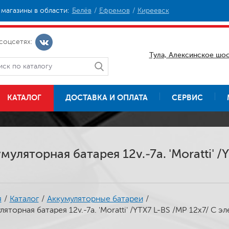
магазины в области:
Белёв
Ефремов
Киреевск
соцсетях:
Тула, Алексинское шос
КАТАЛОГ
ДОСТАВКА И ОПЛАТА
СЕРВИС
муляторная батарея 12v.-7а. 'Moratti' /
я
/
Каталог
/
Аккумуляторные батареи
/
яторная батарея 12v.-7а. 'Moratti' /YTX7 L-BS /MP 12x7/ С э