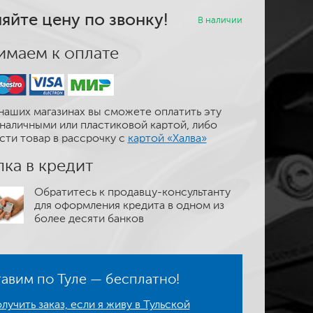
яйте цену по звонку!
В наличии
маем к оплате
наших магазинах вы сможете оплатить эту
наличными или пластиковой картой, либо
сти товар в рассрочку с
картой «Халва»
ка в кредит
Обратитесь к продавцу-консультанту
для оформления кредита в одном из
более десяти банков
авим по Туле — бесплатно!
лучить заказ, если я живу в Тульской