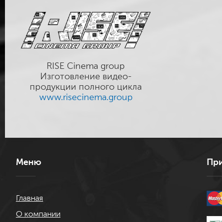
RISE Cinema group
Изготовление видео-
продукции полного цикла
www.risecinema.group
Меню
При
Главная
О компании