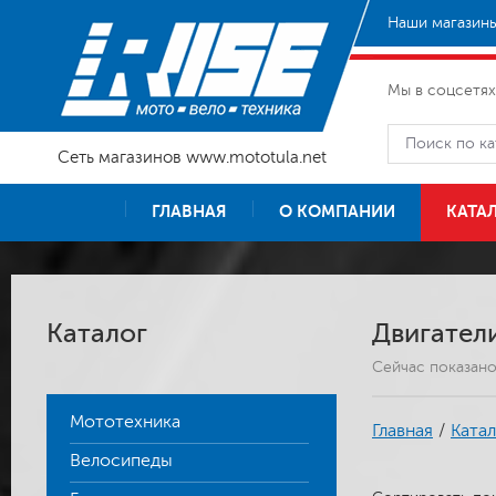
Наши магазины
Мы в соцсетях
Сеть магазинов www.mototula.net
ГЛАВНАЯ
О КОМПАНИИ
КАТА
Каталог
Двигател
Сейчас показан
Мототехника
Главная
/
Катал
Велосипеды