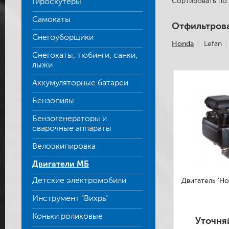
Сортировать п
Гироскутеры
Самокаты
Отфильтрова
Снегоуборщики
Honda
Lefan
Снегокаты, тюбинги, санки,
лыжи
Аккумуляторные батареи
Бензопилы
Бензогенераторы и
сварочные аппараты
Велоэкипировка
Двигатели МБ
Детские электромобили
Двигатель 'Ho
Инструмент "Вихрь"
Коньки роликовые
Уточня