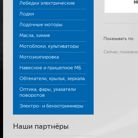
з
Лебедки электрические
Лодки
Лодочные моторы
Масла, химия
Показывать по:
Мотоблоки, культиваторы
Сейчас показан
Мотоэкипировка
Навесное и прицепное МБ
Обтекатели, крылья, зеркала
Оптика, фары, указатели
поворотов
Электро- и бензотриммеры
Наши партнёры