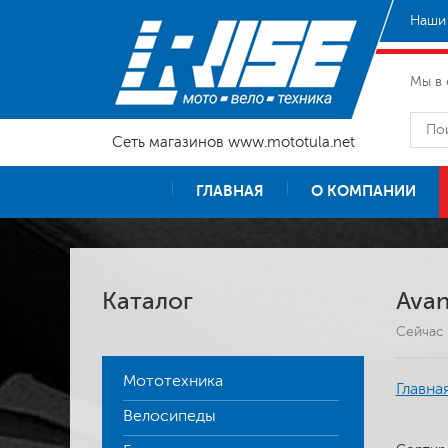
Наши 
Мы в 
Сеть магазинов www.mototula.net
ГЛАВНАЯ
О КОМПАНИИ
Каталог
Avan
Сейчас 
Мототехника
Главна
Велосипеды