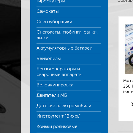
Сортир
Гироскутеры
Самокаты
Снегоуборщики
Снегокаты, тюбинги, санки,
лыжи
Аккумуляторные батареи
Бензопилы
Бензогенераторы и
сварочные аппараты
Мото
Велоэкипировка
250 P
(эл. 
Двигатели МБ
Детские электромобили
Инструмент "Вихрь"
Коньки роликовые