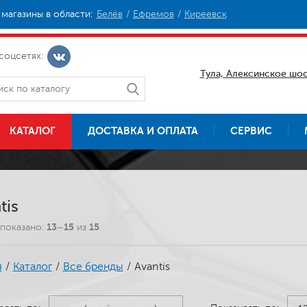
магазины в области:
Белёв
Ефремов
Киреевск
соцсетях:
Тула, Алексинское шос
КАТАЛОГ
ДОСТАВКА И ОПЛАТА
СЕРВИС
tis
показано:
13–15
из
15
я
/
Каталог
/
Все бренды
/
Avantis