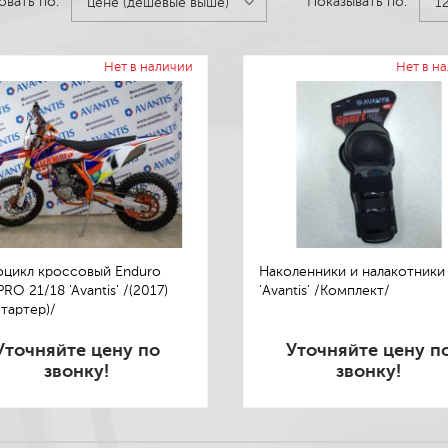
овать по:
Показывать по:
цене (дешёвые выше)
1
Нет в наличии
Нет в н
цикл кроссовый Enduro
Наколенники и налакотники
RO 21/18 'Avantis' /(2017)
'Avantis' /Комплект/
стартер)/
Уточняйте цену по
Уточняйте цену п
звонку!
звонку!