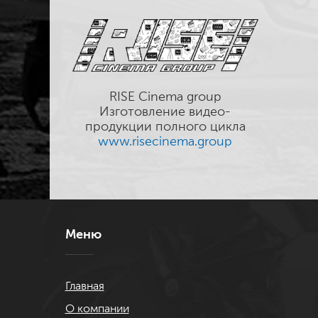
RISE Cinema group
Изготовление видео-
продукции полного цикла
www.risecinema.group
Меню
Главная
О компании