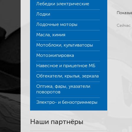
Лебедки электрические
Показы
Лодки
Лодочные моторы
Сейчас 
Масла, химия
Мотоблоки, культиваторы
Мотоэкипировка
Навесное и прицепное МБ
Обтекатели, крылья, зеркала
Оптика, фары, указатели
поворотов
Электро- и бензотриммеры
Наши партнёры