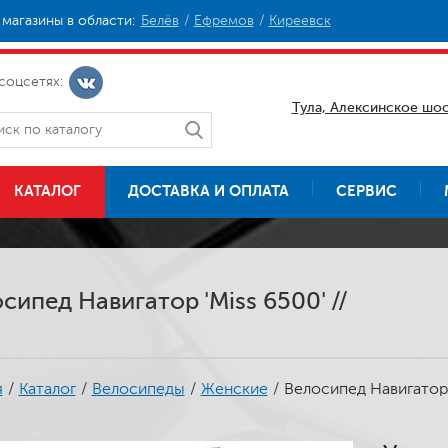
магазины в области:
Белёв
Ефремов
Киреевск
соцсетях:
Тула, Алексинское шос
КАТАЛОГ
ДОСТАВКА И ОПЛАТА
СЕРВИС
сипед Навигатор 'Miss 6500' //
я
/
Каталог
/
Велосипеды
/
Женские
/
Велосипед Навигатор '