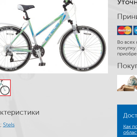
Уточн
Прини
Во всех 
покупку 
приобре
Покуп
ктеристики
Дост
:
Stels
Как по
облас