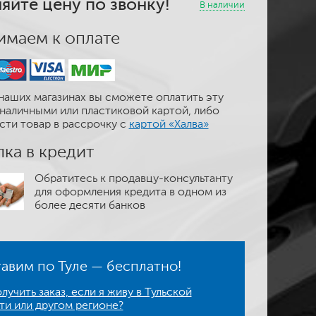
яйте цену по звонку!
В наличии
маем к оплате
наших магазинах вы сможете оплатить эту
наличными или пластиковой картой, либо
сти товар в рассрочку с
картой «Халва»
ка в кредит
Обратитесь к продавцу-консультанту
для оформления кредита в одном из
более десяти банков
авим по Туле — бесплатно!
лучить заказ, если я живу в Тульской
ти или другом регионе?