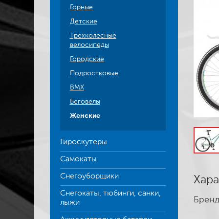
Горные
Детские
Трехколесные
велосипеды
Городские
Подростковые
BMX
Беговелы
Женские
Гироскутеры
Самокаты
Снегоуборщики
Хара
Снегокаты, тюбинги, санки,
Бренд
лыжи