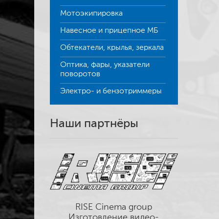
Мотоэкипировка
Навесное и прицепное МБ
Обтекатели, крылья, зеркала
Оптика, фары, указатели
поворотов
Электро- и бензотриммеры
Наши партнёры
RISE Cinema group
Изготовление видео-