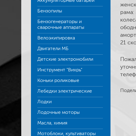
Аккумуляторные батареи
женск
Бензопилы
рама:
колес
Бензогенераторы и
ободн
сварочные аппараты
аморт
Велоэкипировка
21 ск
Двигатели МБ
Пожал
Детские электромобили
уточн
Инструмент "Вихрь"
телеф
Коньки роликовые
Подели
Лебедки электрические
Лодки
Лодочные моторы
Масла, химия
Мотоблоки, культиваторы