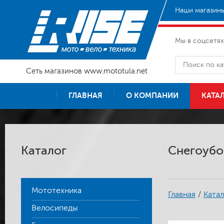
Наши магазины
Мы в соцсетях
Сеть магазинов www.mototula.net
ГЛАВНАЯ
О КОМПАНИИ
КАТА
Каталог
Снегоубор
Мототехника
Главная
/
Катал
Велосипеды