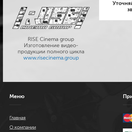
Уточня
з
RISE Cinema group
Изготовление видео-
продукции полного цикла
www.risecinema.group
Меню
При
Главная
О компании