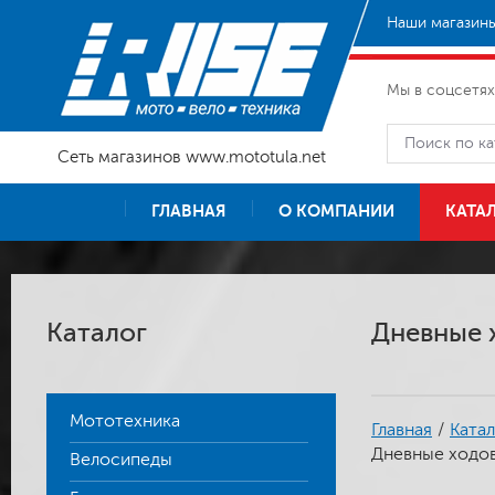
Наши магазины
Мы в соцсетях
Сеть магазинов www.mototula.net
ГЛАВНАЯ
О КОМПАНИИ
КАТА
Каталог
Дневные х
Мототехника
Главная
/
Катал
Дневные ходовы
Велосипеды