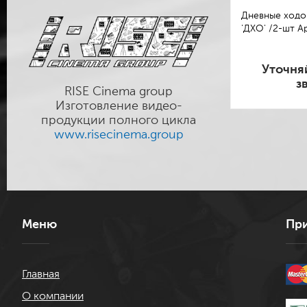
Дневные ходо
'ДХО' /2-шт А
Уточня
з
RISE Cinema group
Изготовление видео-
продукции полного цикла
www.risecinema.group
Меню
При
Главная
О компании