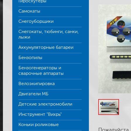
Гироскутеры
Самокаты
Снегоуборщики
Снегокаты, тюбинги, санки,
лыжи
Аккумуляторные батареи
Бензопилы
Бензогенераторы и
сварочные аппараты
Велоэкипировка
Двигатели МБ
Детские электромобили
Инструмент "Вихрь"
Коньки роликовые
Пожалуйста,