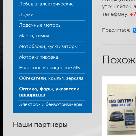
Лебедки электрические
уточняйте на
телефону:
+7
Лодки
Лодочные моторы
Поделиться:
Масла, химия
Мотоблоки, культиваторы
Мотоэкипировка
Похож
Навесное и прицепное МБ
Обтекатели, крылья, зеркала
Оптика, фары, указатели
поворотов
Электро- и бензотриммеры
Наши партнёры