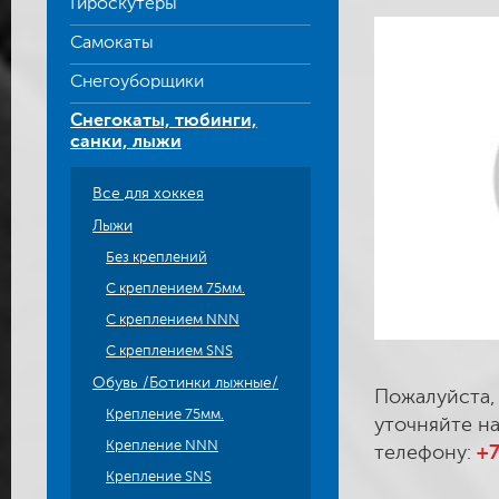
Гироскутеры
Самокаты
Снегоуборщики
Снегокаты, тюбинги,
санки, лыжи
Все для хоккея
Лыжи
Без креплений
С креплением 75мм.
С креплением NNN
С креплением SNS
Обувь /Ботинки лыжные/
Пожалуйста,
Крепление 75мм.
уточняйте на
Крепление NNN
телефону:
+7
Крепление SNS