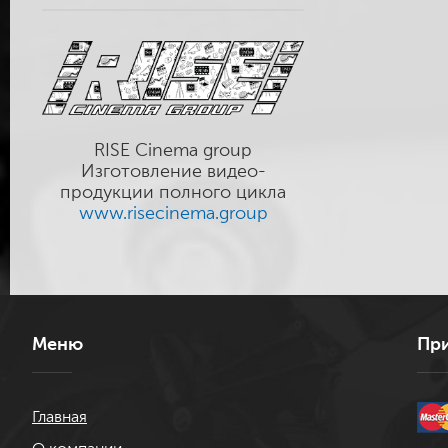
RISE Cinema group
Изготовление видео-
продукции полного цикла
www.risecinema.group
Меню
При
Главная