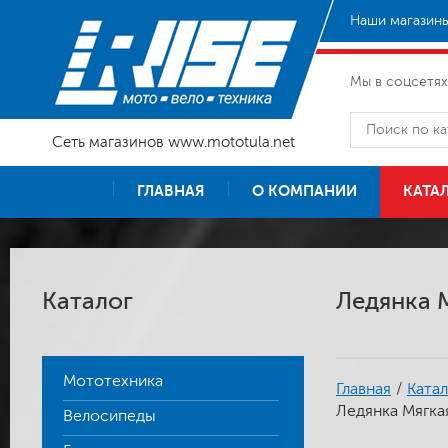
Наши магазины
Мы в соцсетях
Сеть магазинов www.mototula.net
ГЛАВНАЯ
О КОМПАНИИ
КАТА
Каталог
Ледянка 
Мототехника
Главная
/
Катал
Ледянка Мягк
Велосипеды