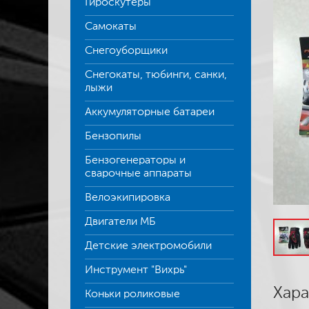
Гироскутеры
Самокаты
Снегоуборщики
Снегокаты, тюбинги, санки,
лыжи
Аккумуляторные батареи
Бензопилы
Бензогенераторы и
сварочные аппараты
Велоэкипировка
Двигатели МБ
Детские электромобили
Инструмент "Вихрь"
Хара
Коньки роликовые