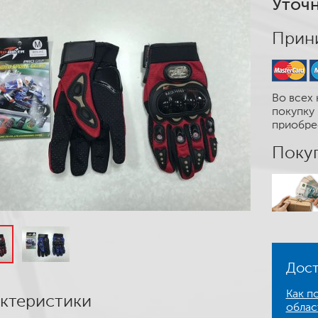
Уточн
Прини
Во всех 
покупку 
приобре
Покуп
Дост
Как по
ктеристики
облас