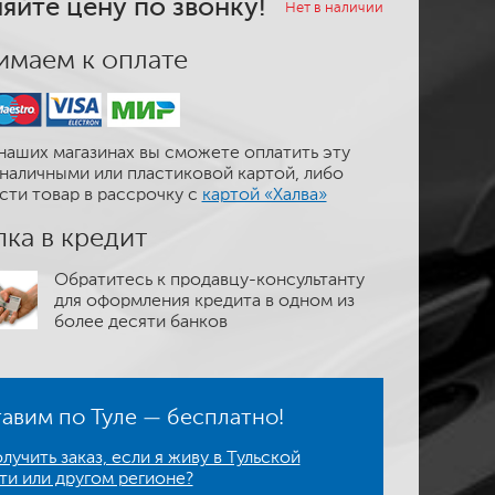
яйте цену по звонку!
Нет в наличии
маем к оплате
наших магазинах вы сможете оплатить эту
наличными или пластиковой картой, либо
сти товар в рассрочку с
картой «Халва»
ка в кредит
Обратитесь к продавцу-консультанту
для оформления кредита в одном из
более десяти банков
авим по Туле — бесплатно!
лучить заказ, если я живу в Тульской
ти или другом регионе?