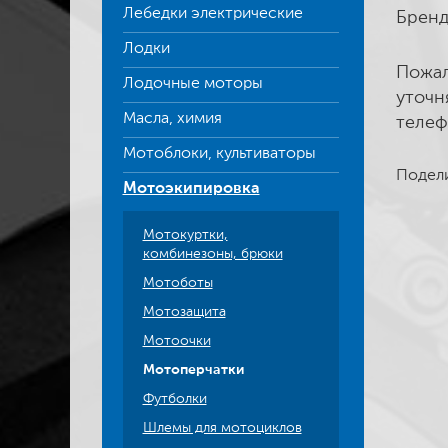
Лебедки электрические
Бренд
Лодки
Пожал
Лодочные моторы
уточн
Масла, химия
телеф
Мотоблоки, культиваторы
Подели
Мотоэкипировка
Мотокуртки,
комбинезоны, брюки
Мотоботы
Мотозащита
Мотоочки
Мотоперчатки
Футболки
Шлемы для мотоциклов