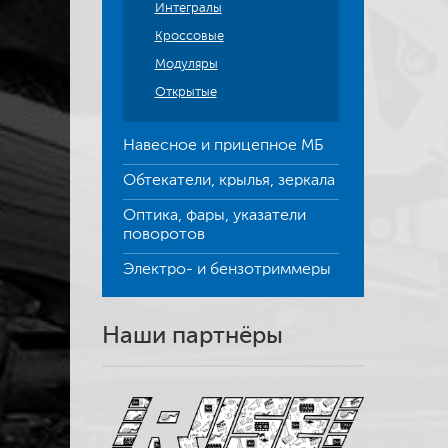
Интегралы
Кроссовые
Модуляры
Открытые
Навесное и прицепное МБ
Обтекатели, крылья, зеркала
Оптика, фары, указатели
поворотов
Электро- и бензотриммеры
Наши партнёры