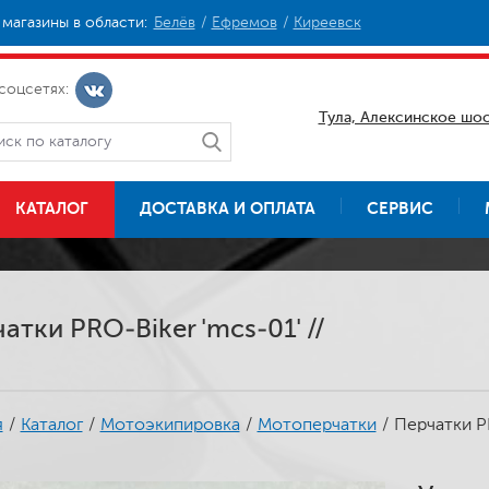
магазины в области:
Белёв
Ефремов
Киреевск
соцсетях:
Тула, Алексинское шос
КАТАЛОГ
ДОСТАВКА И ОПЛАТА
СЕРВИС
атки PRO-Biker 'mcs-01' //
я
/
Каталог
/
Мотоэкипировка
/
Мотоперчатки
/
Перчатки PR