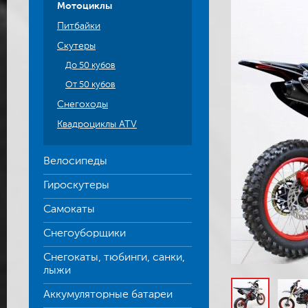
Мотоциклы
Питбайки
Скутеры
До 50 кубов
От 50 кубов
Снегоходы
Квадроциклы ATV
Велосипеды
Гироскутеры
Самокаты
Снегоуборщики
Снегокаты, тюбинги, санки,
лыжи
Аккумуляторные батареи