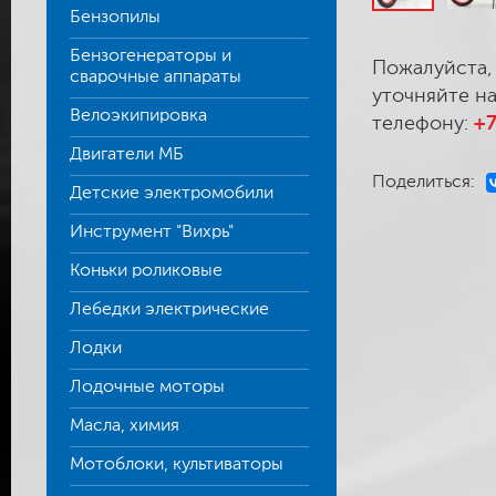
Бензопилы
Бензогенераторы и
Пожалуйста,
сварочные аппараты
уточняйте на
Велоэкипировка
телефону:
+7
Двигатели МБ
Поделиться:
Детские электромобили
Инструмент "Вихрь"
Коньки роликовые
Лебедки электрические
Лодки
Лодочные моторы
Масла, химия
Мотоблоки, культиваторы