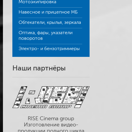
Мотоэкипировка
Навесное и прицепное МБ
Обтекатели, крылья, зеркала
Оптика, фары, указатели
поворотов
Электро- и бензотриммеры
Наши партнёры
RISE Cinema group
Изготовление видео-
продукции полного цикла