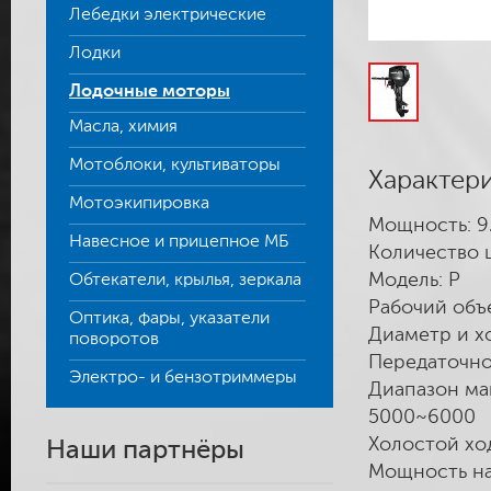
Лебедки электрические
Лодки
Лодочные моторы
Масла, химия
Мотоблоки, культиваторы
Характер
Мотоэкипировка
Мощность: 9
Навесное и прицепное МБ
Количество 
Модель: P
Обтекатели, крылья, зеркала
Рабочий объе
Оптика, фары, указатели
Диаметр и х
поворотов
Передаточное
Электро- и бензотриммеры
Диапазон ма
5000~6000
Холостой ход
Наши партнёры
Мощность на в