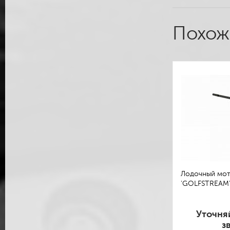
Похож
Лодочный мо
'GOLFSTREAM'
Уточня
з