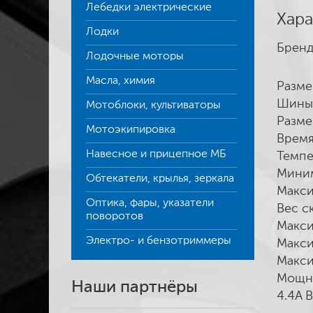
Лебедки электрические
Хара
Лодки
Бренд
Лодочные моторы
Масла, химия
Разме
Шины 
Мотоблоки, культиваторы
Разме
Мотоэкипировка
Время
Навесное и прицепное МБ
Темпе
Миним
Обтекатели, крылья, зеркала
Макси
Оптика, фары, указатели
Вес ск
поворотов
Макси
Электро- и бензотриммеры
Макси
Макси
Мощно
Наши партнёры
4.4A 