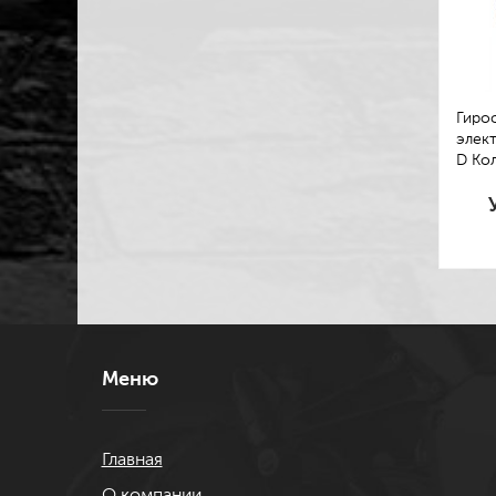
Гирос
элект
D Ко
Меню
Главная
О компании