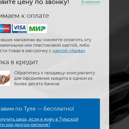
яйте цену по звонку!
В наличии
маем к оплате
наших магазинах вы сможете оплатить эту
наличными или пластиковой картой, либо
сти товар в рассрочку с
картой «Халва»
ка в кредит
Обратитесь к продавцу-консультанту
для оформления кредита в одном из
более десяти банков
авим по Туле — бесплатно!
лучить заказ, если я живу в Тульской
ти или другом регионе?