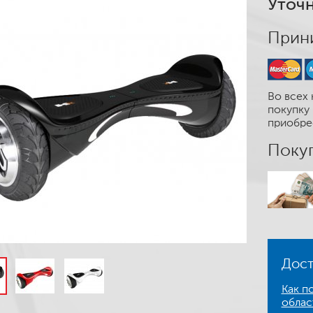
Уточн
Прини
Во всех 
покупку 
приобре
Покуп
Дост
Как по
облас