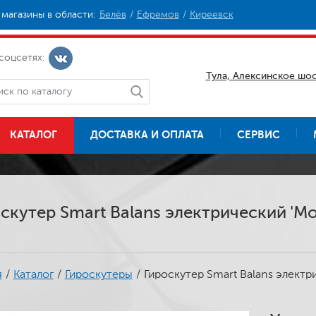
магазины в области:
Белёв
Ефремов
Киреевск
соцсетях:
Тула, Алексинское шос
КАТАЛОГ
ДОСТАВКА И ОПЛАТА
СЕРВИС
скутер Smart Balans электрический 'Мо
я
/
Каталог
/
Гироскутеры
/
Гироскутер Smart Balans электри