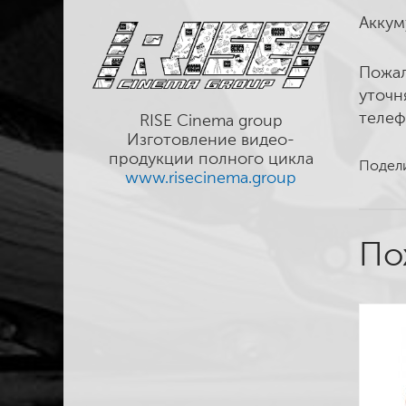
Аккум
Пожал
уточн
телеф
RISE Cinema group
Изготовление видео-
продукции полного цикла
Подели
www.risecinema.group
По