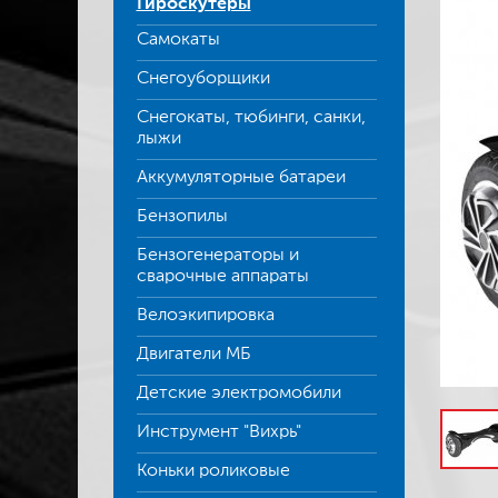
Гироскутеры
Самокаты
Снегоуборщики
Снегокаты, тюбинги, санки,
лыжи
Аккумуляторные батареи
Бензопилы
Бензогенераторы и
сварочные аппараты
Велоэкипировка
Двигатели МБ
Детские электромобили
Инструмент "Вихрь"
Коньки роликовые