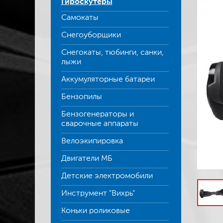
Гироскутеры
Самокаты
Снегоуборщики
Снегокаты, тюбинги, санки,
лыжи
Аккумуляторные батареи
Бензопилы
Бензогенераторы и
сварочные аппараты
Велоэкипировка
Двигатели МБ
Детские электромобили
Инструмент "Вихрь"
Коньки роликовые