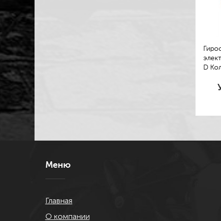
Гирос
элект
D Ко
Меню
Главная
О компании