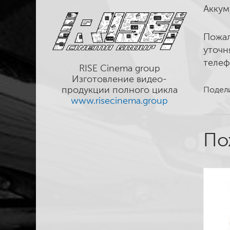
Аккум
Пожал
уточн
телеф
RISE Cinema group
Изготовление видео-
продукции полного цикла
Подели
www.risecinema.group
По