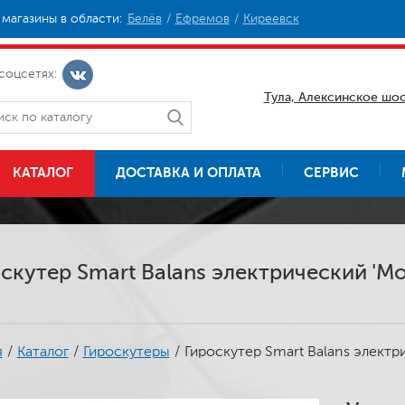
магазины в области:
Белёв
Ефремов
Киреевск
соцсетях:
Тула, Алексинское шос
КАТАЛОГ
ДОСТАВКА И ОПЛАТА
СЕРВИС
скутер Smart Balans электрический 'Мод
я
/
Каталог
/
Гироскутеры
/
Гироскутер Smart Balans электри