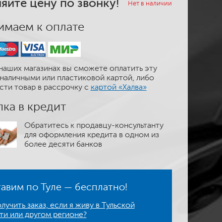
яйте цену по звонку!
Нет в наличии
маем к оплате
наших магазинах вы сможете оплатить эту
наличными или пластиковой картой, либо
сти товар в рассрочку с
картой «Халва»
ка в кредит
Обратитесь к продавцу-консультанту
для оформления кредита в одном из
более десяти банков
авим по Туле — бесплатно!
лучить заказ, если я живу в Тульской
ти или другом регионе?