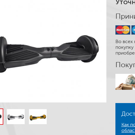
Уточн
Прини
Во всех 
покупку 
приобре
Покуп
Дост
Как по
облас