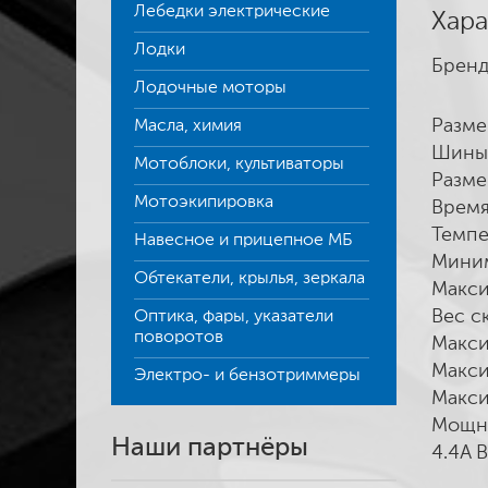
Лебедки электрические
Хара
Лодки
Бренд
Лодочные моторы
Разме
Масла, химия
Шины 
Мотоблоки, культиваторы
Разме
Мотоэкипировка
Время
Темпе
Навесное и прицепное МБ
Миним
Обтекатели, крылья, зеркала
Макси
Вес с
Оптика, фары, указатели
поворотов
Макси
Макси
Электро- и бензотриммеры
Макси
Мощно
Наши партнёры
4.4A 