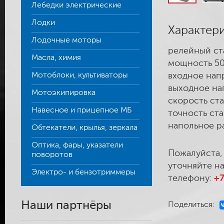
Лебедки электрические
Лодки
Характер
Лодочные моторы
релейный ст
Масла, химия
мощность 50
Мотоблоки, культиваторы
входное нап
выходное на
Мотоэкипировка
скорость ст
Навесное и прицепное МБ
точность ст
напольное 
Обтекатели, крылья, зеркала
Оптика, фары, указатели
Пожалуйста,
поворотов
уточняйте на
Электро- и бензотриммеры
телефону:
+7
Наши партнёры
Поделиться: