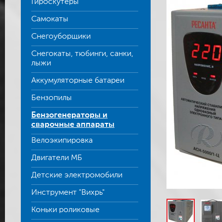
Гироскутеры
Самокаты
Снегоуборщики
Снегокаты, тюбинги, санки,
лыжи
Аккумуляторные батареи
Бензопилы
Бензогенераторы и
сварочные аппараты
Велоэкипировка
Двигатели МБ
Детские электромобили
Инструмент "Вихрь"
Коньки роликовые